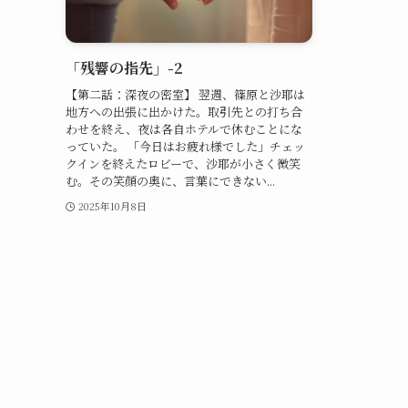
「残響の指先」-2
【第二話：深夜の密室】 翌週、篠原と沙耶は
地方への出張に出かけた。取引先との打ち合
わせを終え、夜は各自ホテルで休むことにな
っていた。 「今日はお疲れ様でした」チェッ
クインを終えたロビーで、沙耶が小さく微笑
む。その笑顔の奥に、言葉にできない...
2025年10月8日